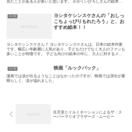
見たことがある人が多いと思います。 かがくいひろしさんの絵本？
上の子どもが保育園に通っているとき、気がついたら家に...
ヨシタケシンスケさんの「おしっ
未分類
こちょっぴりもれたろう」と、お
すすめ絵本！！
ヨシタケシンスケさん？ ヨシタケシンスケさんは、日本の絵本作家
です。幅広い年齢層に人気があり、子どもだけでなく大人のファンも
多いことが特徴です。 子ども向けの絵本の中に、大人に対するメッ
セージが込められています。 最近では38年続いた「ぽた...
映画「ルックバック」
未分類
漫画では涙が出るようなことはなかったのですが、映画では演出が素
晴らしく、涙が溢れました。
任天堂とイルミネーションによるザ・ス
ーパーマリオブラザーズ・ムービー